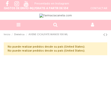
Presentado en Instagram
GASTOS DE ENVÍO 4€//GRATIS A PARTIR DE 55€
CONTACTAR
Inicio
Dietetica
AVENE CICALFATE MANOS 100 ML
No puede realizar pedidos desde su país (United States).
No puede realizar pedidos desde su país (United States).