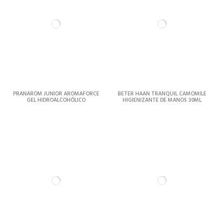
PRANAROM JUNIOR AROMAFORCE
BETER HAAN TRANQUIL CAMOMILE
GEL HIDROALCOHÓLICO
HIGIENIZANTE DE MANOS 30ML
MANDARINA-VAINILLA 50ML
RECARGABLE