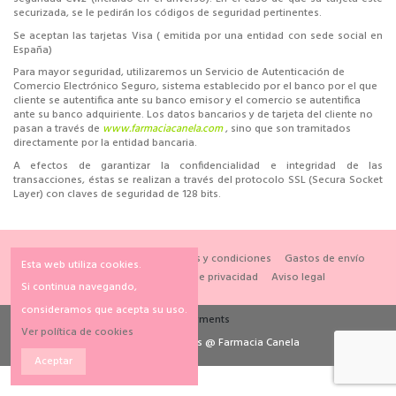
securizada, se le pedirán los códigos de seguridad pertinentes.
Se aceptan las tarjetas Visa ( emitida por una entidad con sede social en
España)
Para mayor seguridad, utilizaremos un Servicio de Autenticación de
Comercio Electrónico Seguro, sistema establecido por el banco por el que
cliente se autentifica ante su banco emisor y el comercio se autentifica
ante su banco adquiriente. Los datos bancarios y de tarjeta del cliente no
pasan a través de
www.farmaciacanela.com
, sino que son tramitados
directamente por la entidad bancaria.
A efectos de garantizar la confidencialidad e integridad de las
transacciones, éstas se realizan a través del protocolo SSL (Secura Socket
Layer) con claves de seguridad de 128 bits.
Cambios y devoluciones
Términos y condiciones
Gastos de envío
Esta web utiliza cookies.
Formas de pago
Política de privacidad
Aviso legal
Si continua navegando,
consideramos que acepta su uso.
Ver política de cookies
Diseños y contenidos @ Farmacia Canela
Aceptar