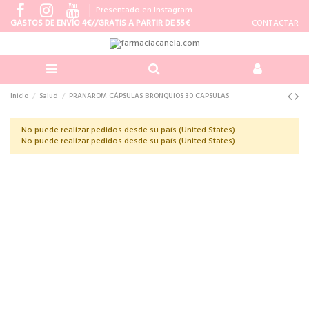
Presentado en Instagram
GASTOS DE ENVÍO 4€//GRATIS A PARTIR DE 55€
CONTACTAR
Inicio
Salud
PRANAROM CÁPSULAS BRONQUIOS 30 CAPSULAS
No puede realizar pedidos desde su país (United States).
No puede realizar pedidos desde su país (United States).