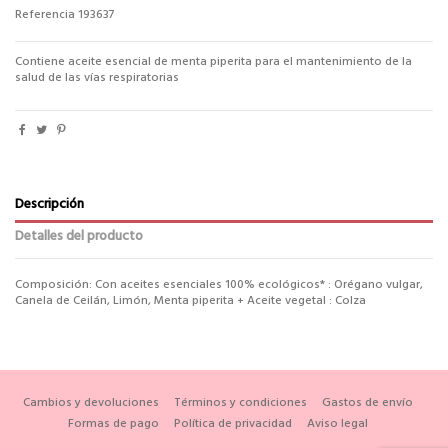
Referencia
193637
Contiene aceite esencial de menta piperita para el mantenimiento de la
salud de las vías respiratorias
Descripción
Detalles del producto
Composición: Con aceites esenciales 100% ecológicos* : Orégano vulgar,
Canela de Ceilán, Limón, Menta piperita + Aceite vegetal : Colza
Cambios y devoluciones
Términos y condiciones
Gastos de envío
Formas de pago
Política de privacidad
Aviso legal