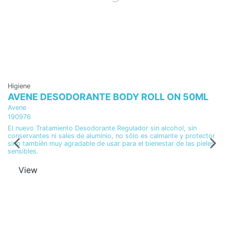
Higiene
Sa
AVENE DESODORANTE BODY ROLL ON 50ML
P
1
Avene
190976
Pr
El nuevo Tratamiento Desodorante Regulador sin alcohol, sin
Es
conservantes ni sales de aluminio, no sólo es calmante y protector
pr
sino también muy agradable de usar para el bienestar de las pieles
se
sensibles.
Re
ol
View