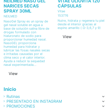
NEILMED NASO GEL
VITAE OLIOVITA 120
NARICES SECAS
CÁPSULAS
SPRAY 30ML
Vitae
153776
NEILMED
Nutre, hidrata y regenera tu piel
NasoGel Spray es un spray de
desde el interior gracias al
gel nasal soluble en agua a
espino amarillo ( Ω-3,6,7 y 9)
base de solución salina libre de
drogas formulado con
hialuronato de sodio para
View
proporcionar humedad nasal.
NasoGEL proporciona
humedad para hidratar y
lubricar las fosas nasales secas
e irritadas causadas por el
clima seco y el calor interior.
Ayuda a reducir la sequedad
nasal experimentada...
View
Inicio
Rutinas
PRESENTADO EN INSTAGRAM
PROMOCIONES