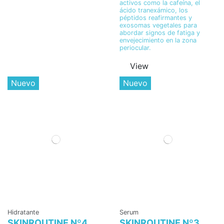
activos como la cafeína, el
ácido tranexámico, los
péptidos reafirmantes y
exosomas vegetales para
abordar signos de fatiga y
envejecimiento en la zona
periocular.
View
Nuevo
Nuevo
Hidratante
Serum
SKINROUTINE Nº4
SKINROUTINE Nº3