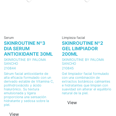
Serum
Limpieza facial
SKINROUTINE Nº3
SKINROUTINE Nº2
DIA SERUM
GEL LIMPIADOR
ANTIOXIDANTE 30ML
200ML
SKINROUTINE BY PALOMA
SKINROUTINE BY PALOMA
SANCHO
SANCHO
210844
210845
Sérum facial antioxidante de
Gel limpiador facial formulado
alta eficacia formulado con un
con una combinación de
derivado estable de Vitamina C,
extractos botánicos calmantes
polihidroxiácido y ácido
e hidratantes que limpian con
hialurónico. Su textura
suavidad sin alterar el equilibrio
emulsionada y ligera
natural de la piel.
proporciona una sensación
hidratante y sedosa sobre la
View
piel.
View