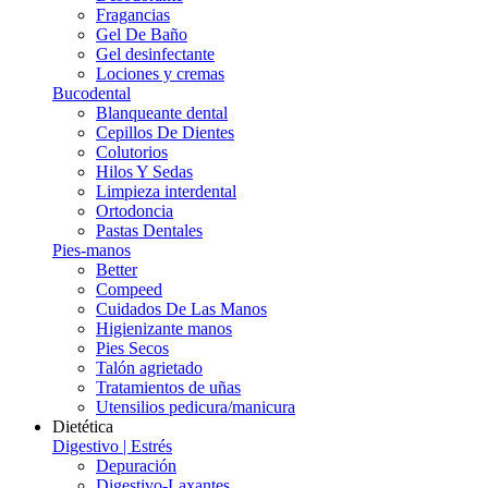
Fragancias
Gel De Baño
Gel desinfectante
Lociones y cremas
Bucodental
Blanqueante dental
Cepillos De Dientes
Colutorios
Hilos Y Sedas
Limpieza interdental
Ortodoncia
Pastas Dentales
Pies-manos
Better
Compeed
Cuidados De Las Manos
Higienizante manos
Pies Secos
Talón agrietado
Tratamientos de uñas
Utensilios pedicura/manicura
Dietética
Digestivo | Estrés
Depuración
Digestivo-Laxantes