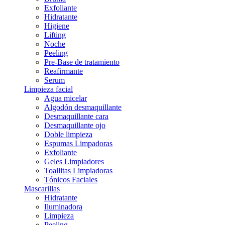
Exfoliante
Hidratante
Higiene
Lifting
Noche
Peeling
Pre-Base de tratamiento
Reafirmante
Serum
Limpieza facial
Agua micelar
Algodón desmaquillante
Desmaquillante cara
Desmaquillante ojo
Doble limpieza
Espumas Limpadoras
Exfoliante
Geles Limpiadores
Toallitas Limpiadoras
Tónicos Faciales
Mascarillas
Hidratante
Iluminadora
Limpieza
Peeling