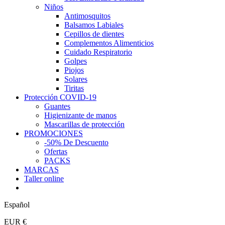
Niños
Antimosquitos
Balsamos Labiales
Cepillos de dientes
Complementos Alimenticios
Cuidado Respiratorio
Golpes
Piojos
Solares
Tiritas
Protección COVID-19
Guantes
Higienizante de manos
Mascarillas de protección
PROMOCIONES
-50% De Descuento
Ofertas
PACKS
MARCAS
Taller online
Español
EUR €