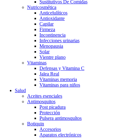
Sustitutivos De Comidas
Nutricosmética
Anticelulíticos
Antioxidante
Capilar
Firmeza
Incontinencia
Infecciones urinarias
Menopausia
Solar
Vientre plano
Vitaminas
Defensas y Vitamina C
Jalea Real
Vitaminas memoria
Vitaminas para niños
Salud
Aceites esenciales
Antimosquitos
Post picadura
Protección
Pulsera antimosquítos
Botiquin
Accesorios
Aparatos electrónicos