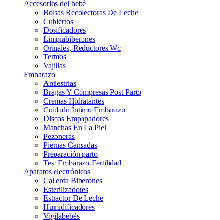
Accesorios del bebé
Bolsas Recolectoras De Leche
Cubiertos
Dosificadores
Limpiabiberones
Orinales, Reductores Wc
Termos
Vajillas
Embarazo
Antiestrias
Bragas Y Compresas Post Parto
Cremas Hidratantes
Cuidado Íntimo Embarazo
Discos Empapadores
Manchas En La Piel
Pezoneras
Piernas Cansadas
Preparación parto
Test Embarazo-Fertilidad
Aparatos electrónicos
Calienta Biberones
Esterilizadores
Estractor De Leche
Humidificadores
Vigilabebés