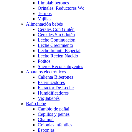
Limpiabiberones
Orinales, Reductores Wc
Termos
Vajillas
Alimentación bebés
Cerales Con Glutén
Cereales Sin Glutén
Leche Continuación
Leche Crecimiento
Leche Infantil Especial
Leche Recien Nacido
Potitos
Sueros Reconstituyentes
Aparatos electrónicos
Calienta Biberones
Esterilizadores
Estractor De Leche
Humidificadores
Vigilabebés
Baño bebé
Cambio de pañal
Cepillos y peines
Champú
Colonias infantiles
Esponjas