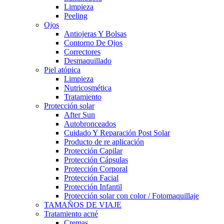
Limpieza
Peeling
Ojos
Antiojeras Y Bolsas
Contorno De Ojos
Correctores
Desmaquillado
Piel atópica
Limpieza
Nutricosmética
Tratamiento
Protección solar
After Sun
Autobronceados
Cuidado Y Reparación Post Solar
Producto de re aplicación
Protección Capilar
Protección Cápsulas
Protección Corporal
Protección Facial
Protección Infantil
Protección solar con color / Fotomaquillaje
TAMAÑOS DE VIAJE
Tratamiento acné
Cremas