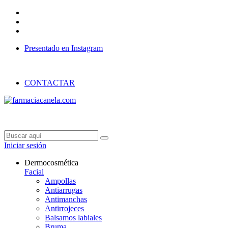
Presentado en Instagram
GASTOS DE ENVÍO 4€//GRATIS A PARTIR DE 55€
CONTACTAR
Iniciar sesión
Dermocosmética
Facial
Ampollas
Antiarrugas
Antimanchas
Antirrojeces
Balsamos labiales
Bruma