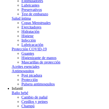
Estimuladores
Lubricantes
Preservativos
Test de embarazo
Salud íntima
Copas Menstruales
Ejercitadores
Hidratación
Higiene
Infección
Lubricacación
Protección COVID-19
Guantes
Higienizante de manos
Mascarillas de protección
Aceites esenciales
Antimosquitos
Post picadura
Protección
Pulsera antimosquítos
Infantil
Baño bebé
Cambio de pañal
Cepillos y peines
Champú