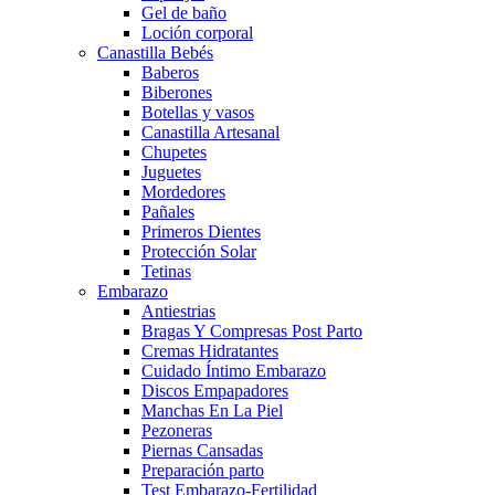
Gel de baño
Loción corporal
Canastilla Bebés
Baberos
Biberones
Botellas y vasos
Canastilla Artesanal
Chupetes
Juguetes
Mordedores
Pañales
Primeros Dientes
Protección Solar
Tetinas
Embarazo
Antiestrias
Bragas Y Compresas Post Parto
Cremas Hidratantes
Cuidado Íntimo Embarazo
Discos Empapadores
Manchas En La Piel
Pezoneras
Piernas Cansadas
Preparación parto
Test Embarazo-Fertilidad