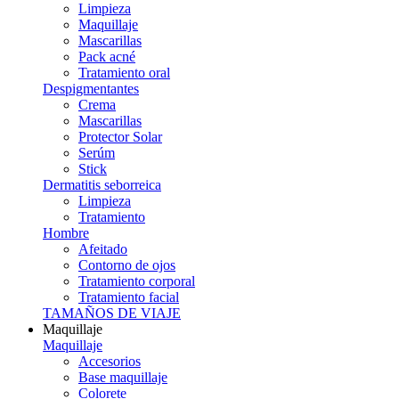
Limpieza
Maquillaje
Mascarillas
Pack acné
Tratamiento oral
Despigmentantes
Crema
Mascarillas
Protector Solar
Serúm
Stick
Dermatitis seborreica
Limpieza
Tratamiento
Hombre
Afeitado
Contorno de ojos
Tratamiento corporal
Tratamiento facial
TAMAÑOS DE VIAJE
Maquillaje
Maquillaje
Accesorios
Base maquillaje
Colorete