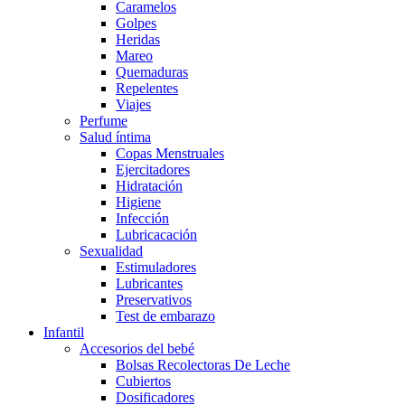
Caramelos
Golpes
Heridas
Mareo
Quemaduras
Repelentes
Viajes
Perfume
Salud íntima
Copas Menstruales
Ejercitadores
Hidratación
Higiene
Infección
Lubricacación
Sexualidad
Estimuladores
Lubricantes
Preservativos
Test de embarazo
Infantil
Accesorios del bebé
Bolsas Recolectoras De Leche
Cubiertos
Dosificadores