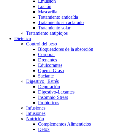
Emulsión
Loción
Mascarilla
Tratamiento anticaída
Tratamiento sin aclarado
Tratamiento solar
Tratamiento antipiojos
Dietetica
Control del peso
Bloqueadores de la absorción
Corporal
Drenantes
Edulcorantes
Quema Grasa
Saciante
Digestivo | Estrés
Depuración
Digestivo-Laxantes
Insomnio-Stress
Probioticos
Infusiones
Infusiones
Nutrición
Complementos Alimenticios
Detox