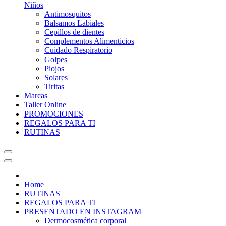
Niños
Antimosquitos
Balsamos Labiales
Cepillos de dientes
Complementos Alimenticios
Cuidado Respiratorio
Golpes
Piojos
Solares
Tiritas
Marcas
Taller
Online
PROMOCIONES
REGALOS PARA TI
RUTINAS
Home
RUTINAS
REGALOS PARA TI
PRESENTADO EN INSTAGRAM
Dermocosmética corporal