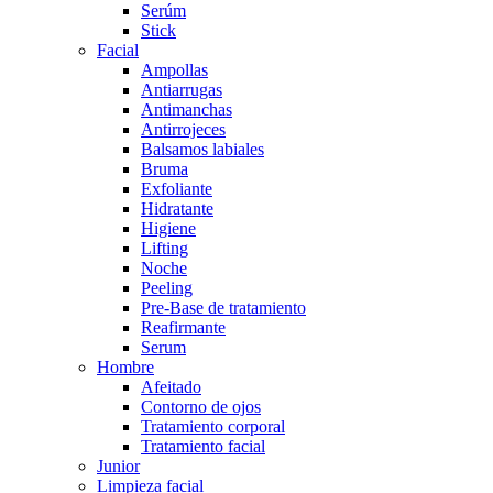
Serúm
Stick
Facial
Ampollas
Antiarrugas
Antimanchas
Antirrojeces
Balsamos labiales
Bruma
Exfoliante
Hidratante
Higiene
Lifting
Noche
Peeling
Pre-Base de tratamiento
Reafirmante
Serum
Hombre
Afeitado
Contorno de ojos
Tratamiento corporal
Tratamiento facial
Junior
Limpieza facial