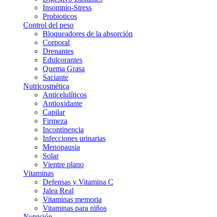
Insomnio-Stress
Probioticos
Control del peso
Bloqueadores de la absorción
Corporal
Drenantes
Edulcorantes
Quema Grasa
Saciante
Nutricosmética
Anticelulíticos
Antioxidante
Capilar
Firmeza
Incontinencia
Infecciones urinarias
Menopausia
Solar
Vientre plano
Vitaminas
Defensas y Vitamina C
Jalea Real
Vitaminas memoria
Vitaminas para niños
Nutrición