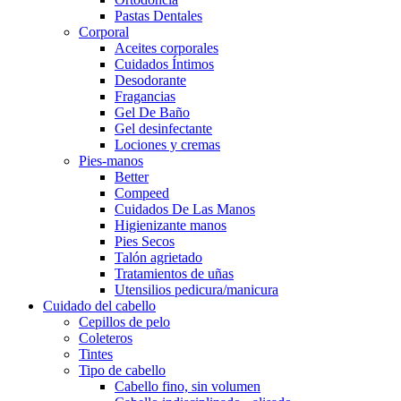
Pastas Dentales
Corporal
Aceites corporales
Cuidados Íntimos
Desodorante
Fragancias
Gel De Baño
Gel desinfectante
Lociones y cremas
Pies-manos
Better
Compeed
Cuidados De Las Manos
Higienizante manos
Pies Secos
Talón agrietado
Tratamientos de uñas
Utensilios pedicura/manicura
Cuidado del cabello
Cepillos de pelo
Coleteros
Tintes
Tipo de cabello
Cabello fino, sin volumen