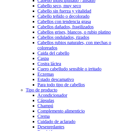
Cabello indisciplinado - alisado
Cabello seco, muy seco
Cabello sin fuerza y vitalidad
Cabello teñido o decolorado
Cabellos con tendencia grasa
Cabellos dañados, fragilizados
Cabellos grises, blancos, o rubio platino
Cabellos ondulados, rizados
Cabellos rubios naturales, con mechas o
coloreados
Caida del cabello
Caspa
Costra láctea
Cuero cabelludo sensible o irritado
Eczemas
Estado descamativo
Para todo tipo de cabellos
Tipo de producto
Acondicionador
Cápsulas
Champú
Complemento alimenticio
Crema
Cuidado de aclarado
Desenredantes