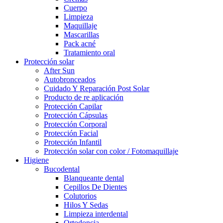
Cuerpo
Limpieza
Maquillaje
Mascarillas
Pack acné
Tratamiento oral
Protección solar
After Sun
Autobronceados
Cuidado Y Reparación Post Solar
Producto de re aplicación
Protección Capilar
Protección Cápsulas
Protección Corporal
Protección Facial
Protección Infantil
Protección solar con color / Fotomaquillaje
Higiene
Bucodental
Blanqueante dental
Cepillos De Dientes
Colutorios
Hilos Y Sedas
Limpieza interdental
Ortodoncia