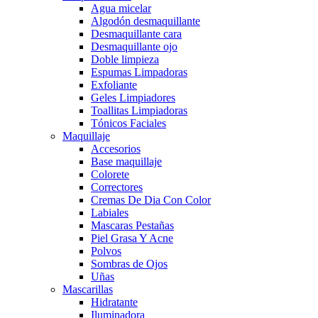
Agua micelar
Algodón desmaquillante
Desmaquillante cara
Desmaquillante ojo
Doble limpieza
Espumas Limpadoras
Exfoliante
Geles Limpiadores
Toallitas Limpiadoras
Tónicos Faciales
Maquillaje
Accesorios
Base maquillaje
Colorete
Correctores
Cremas De Dia Con Color
Labiales
Mascaras Pestañas
Piel Grasa Y Acne
Polvos
Sombras de Ojos
Uñas
Mascarillas
Hidratante
Iluminadora