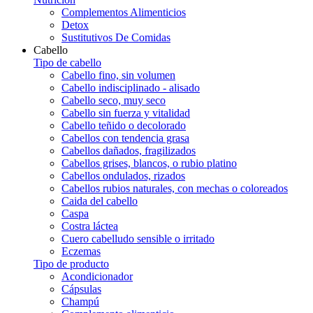
Complementos Alimenticios
Detox
Sustitutivos De Comidas
Cabello
Tipo de cabello
Cabello fino, sin volumen
Cabello indisciplinado - alisado
Cabello seco, muy seco
Cabello sin fuerza y vitalidad
Cabello teñido o decolorado
Cabellos con tendencia grasa
Cabellos dañados, fragilizados
Cabellos grises, blancos, o rubio platino
Cabellos ondulados, rizados
Cabellos rubios naturales, con mechas o coloreados
Caida del cabello
Caspa
Costra láctea
Cuero cabelludo sensible o irritado
Eczemas
Tipo de producto
Acondicionador
Cápsulas
Champú