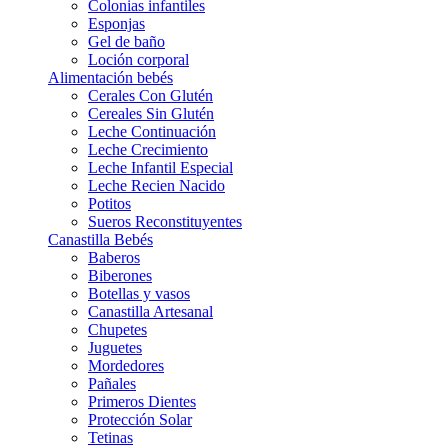
Colonias infantiles
Esponjas
Gel de baño
Loción corporal
Alimentación bebés
Cerales Con Glutén
Cereales Sin Glutén
Leche Continuación
Leche Crecimiento
Leche Infantil Especial
Leche Recien Nacido
Potitos
Sueros Reconstituyentes
Canastilla Bebés
Baberos
Biberones
Botellas y vasos
Canastilla Artesanal
Chupetes
Juguetes
Mordedores
Pañales
Primeros Dientes
Protección Solar
Tetinas