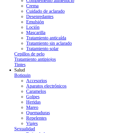
Complemento alimenticio
Crema
Cuidado de aclarado
Desenredantes
Emulsión
Loción
Mascarilla
Tratamiento anticaída
Tratamiento sin aclarado
Tratamiento solar
Cepillos de pelo
Tratamiento antipiojos
Tintes
Salud
Botiquin
Accesorios
Aparatos electrónicos
Caramelos
Golpes
Heridas
Mareo
Quemaduras
Repelentes
Viajes
Sexualidad