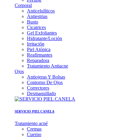
Corporal
Anticelulíticos
Antiestrias
Busto
Cicatrices
Gel Exfoliantes
Hidratante/Loción
Irritación
Piel Atópica
Reafirmantes
Reparadora
Tratamiento Antiacne
Ojos
Antiojeras Y Bolsas
Contorno De Ojos
Correctores
Desmaquillado
SERVICIO PIEL CANELA
Tratamiento acné
Cremas
Cuerpo