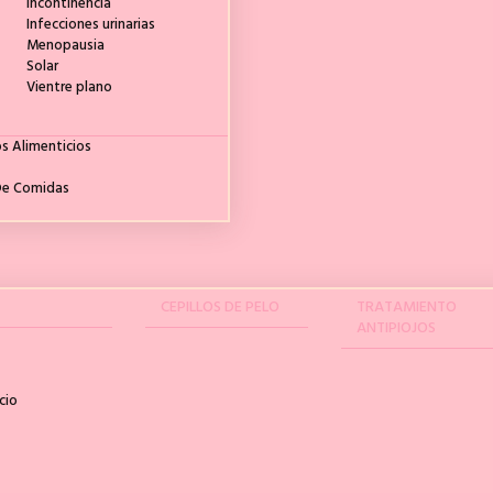
Incontinencia
Infecciones urinarias
Menopausia
Solar
Vientre plano
 Alimenticios
De Comidas
O
CEPILLOS DE PELO
TRATAMIENTO
ANTIPIOJOS
cio