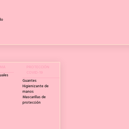
do
IMA
PROTECCIÓN
COVID-19
uales
Guantes
Higienizante de
manos
Mascarillas de
protección