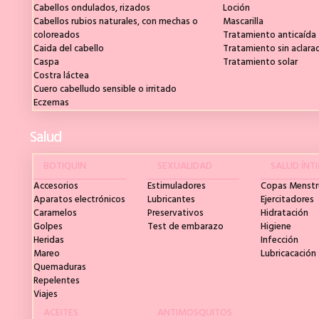
Cabellos ondulados, rizados
Loción
Cabellos rubios naturales, con mechas o
Mascarilla
coloreados
Tratamiento anticaída
Caida del cabello
Tratamiento sin aclara
Caspa
Tratamiento solar
Costra láctea
Cuero cabelludo sensible o irritado
Eczemas
Salud
BOTIQUIN
SEXUALIDAD
SALUD ÍNT
Accesorios
Estimuladores
Copas Menstr
Aparatos electrónicos
Lubricantes
Ejercitadores
Caramelos
Preservativos
Hidratación
Golpes
Test de embarazo
Higiene
Heridas
Infección
Mareo
Lubricacación
Quemaduras
Repelentes
Viajes
ACEITES
ANTIMOSQUITOS