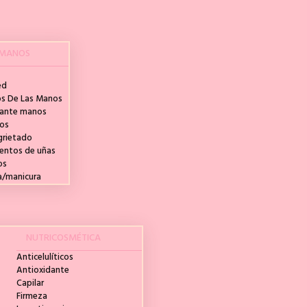
-MANOS
ed
s De Las Manos
zante manos
cos
grietado
entos de uñas
os
a/manicura
NUTRICOSMÉTICA
Anticelulíticos
Antioxidante
Capilar
Firmeza