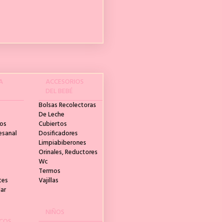
A
ACCESORIOS
DEL BEBÉ
Bolsas Recolectoras
De Leche
sos
Cubiertos
esanal
Dosificadores
Limpiabiberones
Orinales, Reductores
Wc
Termos
tes
Vajillas
lar
NIÑOS
ICOS