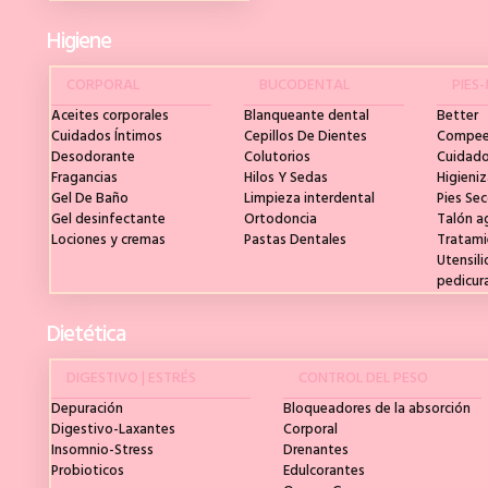
Higiene
CORPORAL
BUCODENTAL
PIES
Aceites corporales
Blanqueante dental
Better
Cuidados Íntimos
Cepillos De Dientes
Compe
Desodorante
Colutorios
Cuidado
Fragancias
Hilos Y Sedas
Higieni
Gel De Baño
Limpieza interdental
Pies Se
Gel desinfectante
Ortodoncia
Talón a
Lociones y cremas
Pastas Dentales
Tratami
Utensili
pedicur
Dietética
DIGESTIVO | ESTRÉS
CONTROL DEL PESO
Depuración
Bloqueadores de la absorción
Digestivo-Laxantes
Corporal
Insomnio-Stress
Drenantes
Probioticos
Edulcorantes