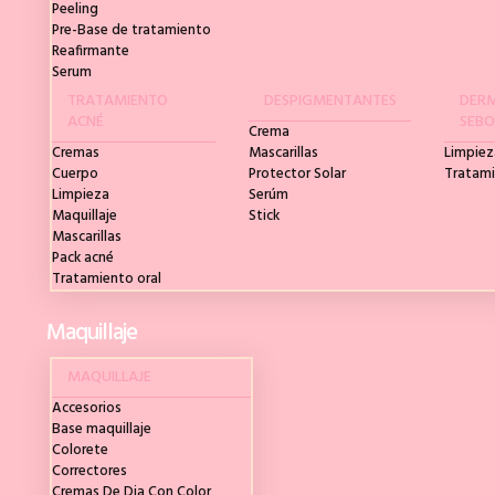
Peeling
Pre-Base de tratamiento
Reafirmante
Serum
TRATAMIENTO
DESPIGMENTANTES
DERM
ACNÉ
SEBO
Crema
Cremas
Mascarillas
Limpiez
Cuerpo
Protector Solar
Tratam
Limpieza
Serúm
Maquillaje
Stick
Mascarillas
Pack acné
Tratamiento oral
Maquillaje
MAQUILLAJE
Accesorios
Base maquillaje
Colorete
Correctores
Cremas De Dia Con Color