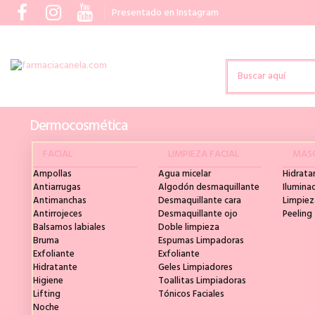
Presentado en Instagram
Dermocosmética
FACIAL
LIMPIEZA FACIAL
MASC
Ampollas
Agua micelar
Hidrata
Antiarrugas
Algodón desmaquillante
Ilumina
Antimanchas
Desmaquillante cara
Limpiez
Antirrojeces
Desmaquillante ojo
Peeling
Balsamos labiales
Doble limpieza
Bruma
Espumas Limpadoras
Exfoliante
Exfoliante
Hidratante
Geles Limpiadores
Higiene
Toallitas Limpiadoras
Lifting
Tónicos Faciales
Noche