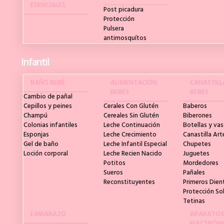
ESENCIALES
Post picadura
Protección
Pulsera
antimosquítos
Infantil
BAÑO BEBÉ
ALIMENTACIÓN
CANASTILL
BEBÉS
BEBÉS
Cambio de pañal
Cepillos y peines
Cerales Con Glutén
Baberos
Champú
Cereales Sin Glutén
Biberones
Colonias infantiles
Leche Continuación
Botellas y va
Esponjas
Leche Crecimiento
Canastilla Art
Gel de baño
Leche Infantil Especial
Chupetes
Loción corporal
Leche Recien Nacido
Juguetes
Potitos
Mordedores
Sueros
Pañales
Reconstituyentes
Primeros Dien
Protección So
Tetinas
EMBARAZO
APARATOS
ELECTRÓN