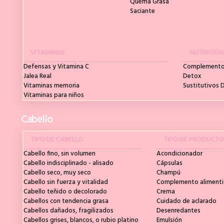
Quema Grasa
Saciante
VITAMINAS
NUTRICIÓN
Defensas y Vitamina C
Complementos
Jalea Real
Detox
Vitaminas memoria
Sustitutivos 
Vitaminas para niños
Cabello
TIPO DE CABELLO
TIPO DE PRODUCT
Cabello fino, sin volumen
Acondicionador
Cabello indisciplinado - alisado
Cápsulas
Cabello seco, muy seco
Champú
Cabello sin fuerza y vitalidad
Complemento alimenti
Cabello teñido o decolorado
Crema
Cabellos con tendencia grasa
Cuidado de aclarado
Cabellos dañados, fragilizados
Desenredantes
Cabellos grises, blancos, o rubio platino
Emulsión