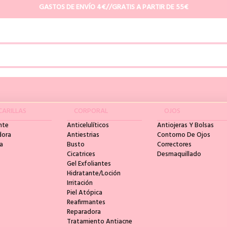
GASTOS DE ENVÍO 4€//GRATIS A PARTIR DE 55€
ARILLAS
CORPORAL
OJOS
nte
Anticelulíticos
Antiojeras Y Bolsas
dora
Antiestrias
Contorno De Ojos
a
Busto
Correctores
Cicatrices
Desmaquillado
Gel Exfoliantes
Hidratante/Loción
Irritación
Piel Atópica
Reafirmantes
Reparadora
Tratamiento Antiacne