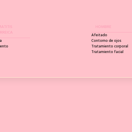
ATITIS
HOMBRE
RREICA
Afeitado
a
Contorno de ojos
iento
Tratamiento corporal
Tratamiento facial