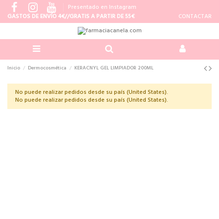
Presentado en Instagram
GASTOS DE ENVÍO 4€//GRATIS A PARTIR DE 55€
CONTACTAR
Inicio
Dermocosmética
KERACNYL GEL LIMPIADOR 200ML
No puede realizar pedidos desde su país (United States).
No puede realizar pedidos desde su país (United States).