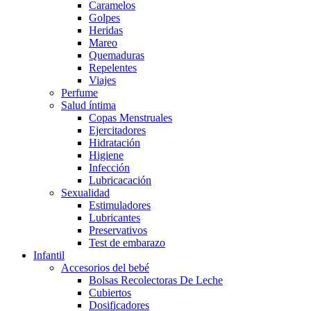
Caramelos
Golpes
Heridas
Mareo
Quemaduras
Repelentes
Viajes
Perfume
Salud íntima
Copas Menstruales
Ejercitadores
Hidratación
Higiene
Infección
Lubricacación
Sexualidad
Estimuladores
Lubricantes
Preservativos
Test de embarazo
Infantil
Accesorios del bebé
Bolsas Recolectoras De Leche
Cubiertos
Dosificadores