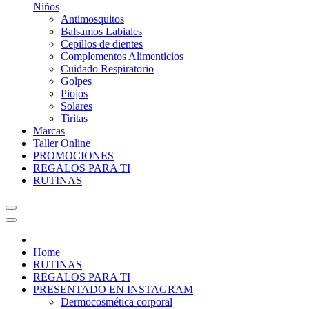
Niños
Antimosquitos
Balsamos Labiales
Cepillos de dientes
Complementos Alimenticios
Cuidado Respiratorio
Golpes
Piojos
Solares
Tiritas
Marcas
Taller
Online
PROMOCIONES
REGALOS PARA TI
RUTINAS
Home
RUTINAS
REGALOS PARA TI
PRESENTADO EN INSTAGRAM
Dermocosmética corporal