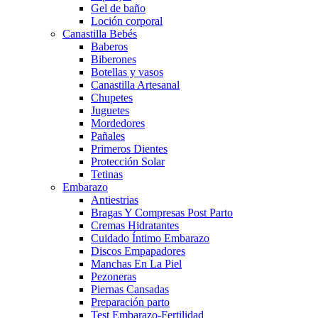
Gel de baño
Loción corporal
Canastilla Bebés
Baberos
Biberones
Botellas y vasos
Canastilla Artesanal
Chupetes
Juguetes
Mordedores
Pañales
Primeros Dientes
Protección Solar
Tetinas
Embarazo
Antiestrias
Bragas Y Compresas Post Parto
Cremas Hidratantes
Cuidado Íntimo Embarazo
Discos Empapadores
Manchas En La Piel
Pezoneras
Piernas Cansadas
Preparación parto
Test Embarazo-Fertilidad