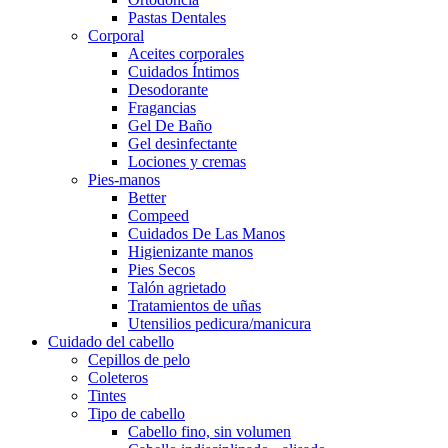
Pastas Dentales
Corporal
Aceites corporales
Cuidados Íntimos
Desodorante
Fragancias
Gel De Baño
Gel desinfectante
Lociones y cremas
Pies-manos
Better
Compeed
Cuidados De Las Manos
Higienizante manos
Pies Secos
Talón agrietado
Tratamientos de uñas
Utensilios pedicura/manicura
Cuidado del cabello
Cepillos de pelo
Coleteros
Tintes
Tipo de cabello
Cabello fino, sin volumen