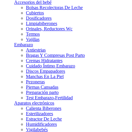
Accesorios del bebé
Bolsas Recolectoras De Leche
Cubiertos
Dosificadores
Limpiabiberones
Orinales, Reductores Wc
Termos
Vajillas
Embarazo
Antiestrias
Bragas Y Compresas Post Parto
Cremas Hidratantes
Cuidado Íntimo Embarazo
Discos Empapadores
Manchas En La Piel
Pezoneras
Piernas Cansadas
Preparación parto
Test Embarazo-Fertilidad
Aparatos electrónicos
Calienta Biberones
Esterilizadores
Estractor De Leche
Humidificadores
Vigilabebés