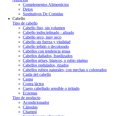
Complementos Alimenticios
Detox
Sustitutivos De Comidas
Cabello
Tipo de cabello
Cabello fino, sin volumen
Cabello indisciplinado - alisado
Cabello seco, muy seco
Cabello sin fuerza y vitalidad
Cabello teñido o decolorado
Cabellos con tendencia grasa
Cabellos dañados, fragilizados
Cabellos grises, blancos, o rubio platino
Cabellos ondulados, rizados
Cabellos rubios naturales, con mechas o coloreados
Caida del cabello
Caspa
Costra láctea
Cuero cabelludo sensible o irritado
Eczemas
Tipo de producto
Acondicionador
Cápsulas
Champú