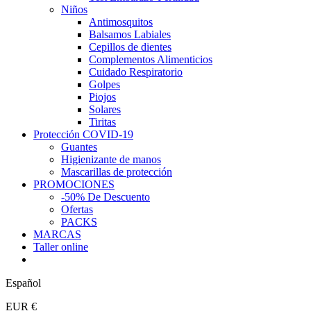
Niños
Antimosquitos
Balsamos Labiales
Cepillos de dientes
Complementos Alimenticios
Cuidado Respiratorio
Golpes
Piojos
Solares
Tiritas
Protección COVID-19
Guantes
Higienizante de manos
Mascarillas de protección
PROMOCIONES
-50% De Descuento
Ofertas
PACKS
MARCAS
Taller online
Español
EUR €