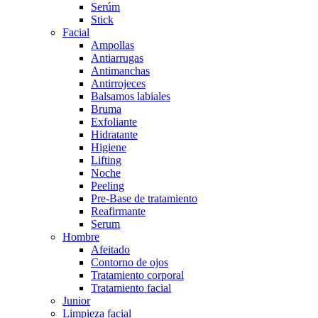
Serúm
Stick
Facial
Ampollas
Antiarrugas
Antimanchas
Antirrojeces
Balsamos labiales
Bruma
Exfoliante
Hidratante
Higiene
Lifting
Noche
Peeling
Pre-Base de tratamiento
Reafirmante
Serum
Hombre
Afeitado
Contorno de ojos
Tratamiento corporal
Tratamiento facial
Junior
Limpieza facial