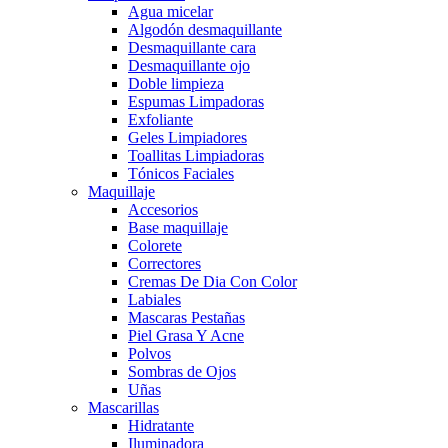
Agua micelar
Algodón desmaquillante
Desmaquillante cara
Desmaquillante ojo
Doble limpieza
Espumas Limpadoras
Exfoliante
Geles Limpiadores
Toallitas Limpiadoras
Tónicos Faciales
Maquillaje
Accesorios
Base maquillaje
Colorete
Correctores
Cremas De Dia Con Color
Labiales
Mascaras Pestañas
Piel Grasa Y Acne
Polvos
Sombras de Ojos
Uñas
Mascarillas
Hidratante
Iluminadora