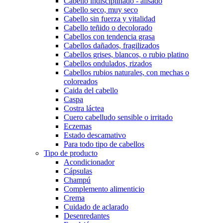
Cabello indisciplinado - alisado
Cabello seco, muy seco
Cabello sin fuerza y vitalidad
Cabello teñido o decolorado
Cabellos con tendencia grasa
Cabellos dañados, fragilizados
Cabellos grises, blancos, o rubio platino
Cabellos ondulados, rizados
Cabellos rubios naturales, con mechas o
coloreados
Caida del cabello
Caspa
Costra láctea
Cuero cabelludo sensible o irritado
Eczemas
Estado descamativo
Para todo tipo de cabellos
Tipo de producto
Acondicionador
Cápsulas
Champú
Complemento alimenticio
Crema
Cuidado de aclarado
Desenredantes