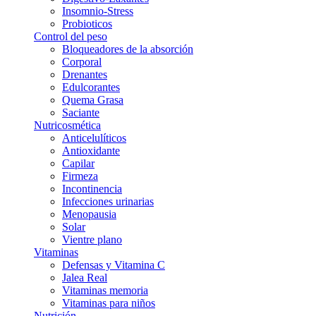
Insomnio-Stress
Probioticos
Control del peso
Bloqueadores de la absorción
Corporal
Drenantes
Edulcorantes
Quema Grasa
Saciante
Nutricosmética
Anticelulíticos
Antioxidante
Capilar
Firmeza
Incontinencia
Infecciones urinarias
Menopausia
Solar
Vientre plano
Vitaminas
Defensas y Vitamina C
Jalea Real
Vitaminas memoria
Vitaminas para niños
Nutrición