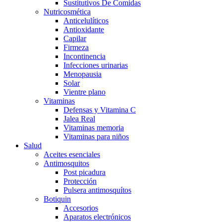
Sustitutivos De Comidas
Nutricosmética
Anticelulíticos
Antioxidante
Capilar
Firmeza
Incontinencia
Infecciones urinarias
Menopausia
Solar
Vientre plano
Vitaminas
Defensas y Vitamina C
Jalea Real
Vitaminas memoria
Vitaminas para niños
Salud
Aceites esenciales
Antimosquitos
Post picadura
Protección
Pulsera antimosquítos
Botiquin
Accesorios
Aparatos electrónicos