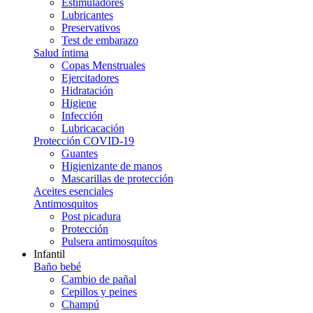
Estimuladores
Lubricantes
Preservativos
Test de embarazo
Salud íntima
Copas Menstruales
Ejercitadores
Hidratación
Higiene
Infección
Lubricacación
Protección COVID-19
Guantes
Higienizante de manos
Mascarillas de protección
Aceites esenciales
Antimosquitos
Post picadura
Protección
Pulsera antimosquítos
Infantil
Baño bebé
Cambio de pañal
Cepillos y peines
Champú