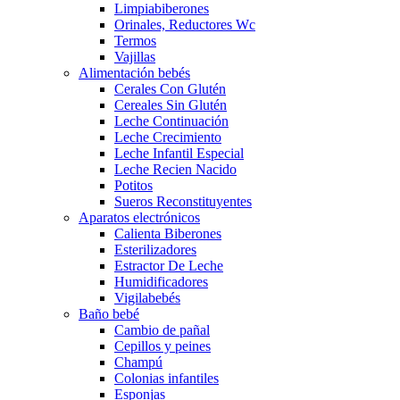
Limpiabiberones
Orinales, Reductores Wc
Termos
Vajillas
Alimentación bebés
Cerales Con Glutén
Cereales Sin Glutén
Leche Continuación
Leche Crecimiento
Leche Infantil Especial
Leche Recien Nacido
Potitos
Sueros Reconstituyentes
Aparatos electrónicos
Calienta Biberones
Esterilizadores
Estractor De Leche
Humidificadores
Vigilabebés
Baño bebé
Cambio de pañal
Cepillos y peines
Champú
Colonias infantiles
Esponjas