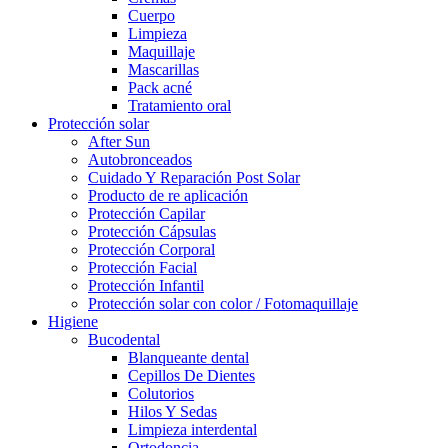
Cuerpo
Limpieza
Maquillaje
Mascarillas
Pack acné
Tratamiento oral
Protección solar
After Sun
Autobronceados
Cuidado Y Reparación Post Solar
Producto de re aplicación
Protección Capilar
Protección Cápsulas
Protección Corporal
Protección Facial
Protección Infantil
Protección solar con color / Fotomaquillaje
Higiene
Bucodental
Blanqueante dental
Cepillos De Dientes
Colutorios
Hilos Y Sedas
Limpieza interdental
Ortodoncia