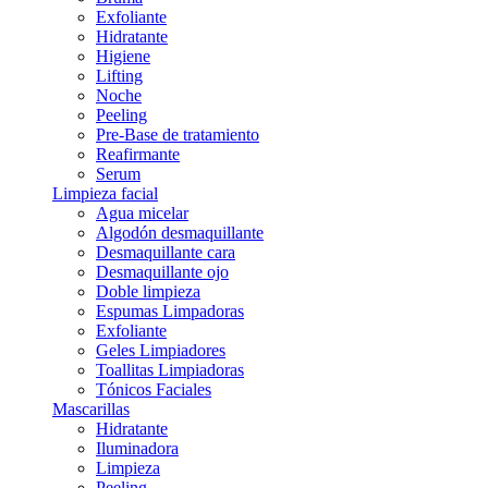
Exfoliante
Hidratante
Higiene
Lifting
Noche
Peeling
Pre-Base de tratamiento
Reafirmante
Serum
Limpieza facial
Agua micelar
Algodón desmaquillante
Desmaquillante cara
Desmaquillante ojo
Doble limpieza
Espumas Limpadoras
Exfoliante
Geles Limpiadores
Toallitas Limpiadoras
Tónicos Faciales
Mascarillas
Hidratante
Iluminadora
Limpieza
Peeling