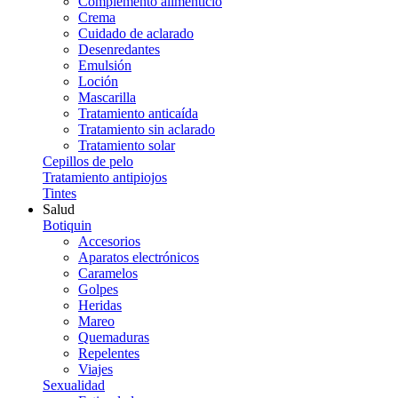
Complemento alimenticio
Crema
Cuidado de aclarado
Desenredantes
Emulsión
Loción
Mascarilla
Tratamiento anticaída
Tratamiento sin aclarado
Tratamiento solar
Cepillos de pelo
Tratamiento antipiojos
Tintes
Salud
Botiquin
Accesorios
Aparatos electrónicos
Caramelos
Golpes
Heridas
Mareo
Quemaduras
Repelentes
Viajes
Sexualidad