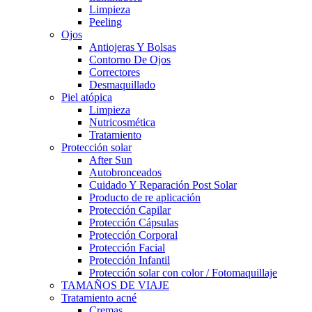
Limpieza
Peeling
Ojos
Antiojeras Y Bolsas
Contorno De Ojos
Correctores
Desmaquillado
Piel atópica
Limpieza
Nutricosmética
Tratamiento
Protección solar
After Sun
Autobronceados
Cuidado Y Reparación Post Solar
Producto de re aplicación
Protección Capilar
Protección Cápsulas
Protección Corporal
Protección Facial
Protección Infantil
Protección solar con color / Fotomaquillaje
TAMAÑOS DE VIAJE
Tratamiento acné
Cremas