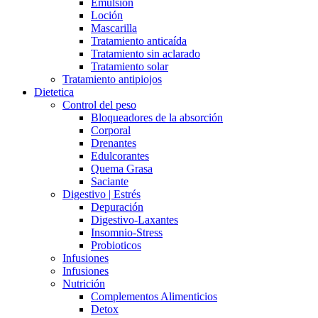
Emulsión
Loción
Mascarilla
Tratamiento anticaída
Tratamiento sin aclarado
Tratamiento solar
Tratamiento antipiojos
Dietetica
Control del peso
Bloqueadores de la absorción
Corporal
Drenantes
Edulcorantes
Quema Grasa
Saciante
Digestivo | Estrés
Depuración
Digestivo-Laxantes
Insomnio-Stress
Probioticos
Infusiones
Infusiones
Nutrición
Complementos Alimenticios
Detox