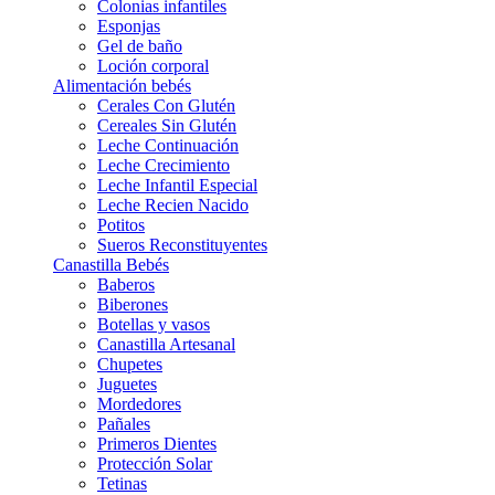
Colonias infantiles
Esponjas
Gel de baño
Loción corporal
Alimentación bebés
Cerales Con Glutén
Cereales Sin Glutén
Leche Continuación
Leche Crecimiento
Leche Infantil Especial
Leche Recien Nacido
Potitos
Sueros Reconstituyentes
Canastilla Bebés
Baberos
Biberones
Botellas y vasos
Canastilla Artesanal
Chupetes
Juguetes
Mordedores
Pañales
Primeros Dientes
Protección Solar
Tetinas