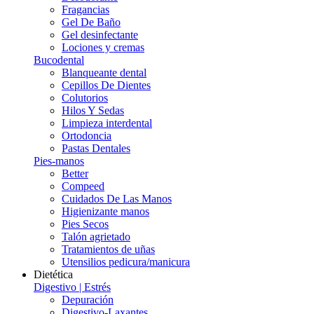
Fragancias
Gel De Baño
Gel desinfectante
Lociones y cremas
Bucodental
Blanqueante dental
Cepillos De Dientes
Colutorios
Hilos Y Sedas
Limpieza interdental
Ortodoncia
Pastas Dentales
Pies-manos
Better
Compeed
Cuidados De Las Manos
Higienizante manos
Pies Secos
Talón agrietado
Tratamientos de uñas
Utensilios pedicura/manicura
Dietética
Digestivo | Estrés
Depuración
Digestivo-Laxantes