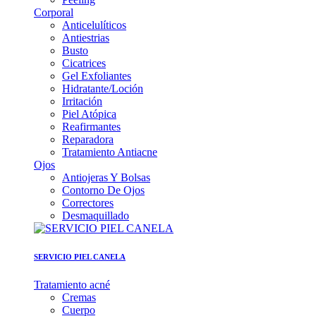
Corporal
Anticelulíticos
Antiestrias
Busto
Cicatrices
Gel Exfoliantes
Hidratante/Loción
Irritación
Piel Atópica
Reafirmantes
Reparadora
Tratamiento Antiacne
Ojos
Antiojeras Y Bolsas
Contorno De Ojos
Correctores
Desmaquillado
SERVICIO PIEL CANELA
Tratamiento acné
Cremas
Cuerpo