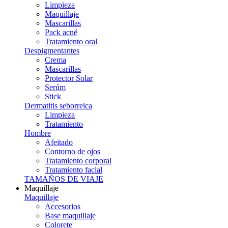
Limpieza
Maquillaje
Mascarillas
Pack acné
Tratamiento oral
Despigmentantes
Crema
Mascarillas
Protector Solar
Serúm
Stick
Dermatitis seborreica
Limpieza
Tratamiento
Hombre
Afeitado
Contorno de ojos
Tratamiento corporal
Tratamiento facial
TAMAÑOS DE VIAJE
Maquillaje
Maquillaje
Accesorios
Base maquillaje
Colorete