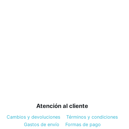
De
M
L
Mi
11
AC
fó
el
az
se
ti
Atención al cliente
Cambios y devoluciones
Términos y condiciones
Gastos de envío
Formas de pago