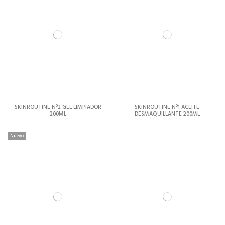
SKINROUTINE Nº2 GEL LIMPIADOR
SKINROUTINE Nº1 ACEITE
200ML
DESMAQUILLANTE 200ML
Nuevo