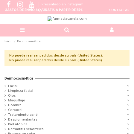
Presentado en Instagram
GASTOS DE ENVÍO 4€//GRATIS A PARTIR DE 55€
CONTACTAR
Inicio
Dermocosmética
No puede realizar pedidos desde su país (United States).
No puede realizar pedidos desde su país (United States).
Dermocosmética
Facial
Limpieza facial
Ojos
Maquillaje
Hombre
Corporal
Tratamiento acné
Despigmentantes
Piel atópica
Dermatitis seborreica
Protección solar