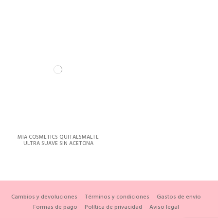
MIA COSMETICS QUITAESMALTE
ULTRA SUAVE SIN ACETONA
150ML
Cambios y devoluciones
Términos y condiciones
Gastos de envío
Formas de pago
Política de privacidad
Aviso legal