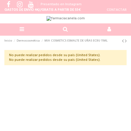
Presentado en Instagram
GASTOS DE ENVÍO 4€//GRATIS A PARTIR DE 55€
CONTACTAR
Inicio
Dermocosmética
MIA COSMETICS ESMALTE DE UÑAS ECRU 11ML
No puede realizar pedidos desde su país (United States).
No puede realizar pedidos desde su país (United States).