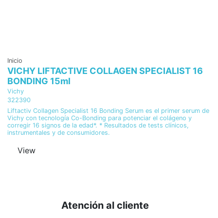
Inicio
Cu
VICHY LIFTACTIVE COLLAGEN SPECIALIST 16
R
BONDING 15ml
F
Vichy
Re
322390
1
Liftactiv Collagen Specialist 16 Bonding Serum es el primer serum de
U
Vichy con tecnología Co-Bonding para potenciar el colágeno y
C
corregir 16 signos de la edad*. * Resultados de tests clínicos,
instrumentales y de consumidores.
View
Atención al cliente