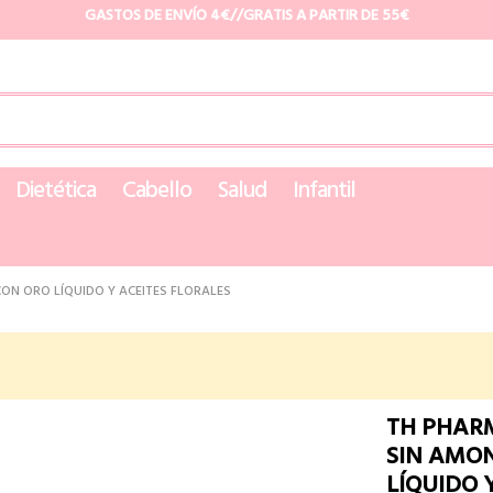
GASTOS DE ENVÍO 4€//GRATIS A PARTIR DE 55€
Dietética
Cabello
Salud
Infantil
CON ORO LÍQUIDO Y ACEITES FLORALES
TH PHARM
SIN AMO
LÍQUIDO 