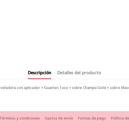
Descripción
Detalles del producto
reveladora con aplicador + Guantes 1 uso + sobre Champú Gold + sobre Mas
Términos y condiciones
Gastos de envío
Formas de pago
Política d