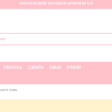
GASTOS DE ENVÍO 4€//GRATIS A PARTIR DE 55€
Dietética
Cabello
Salud
Infantil
DANTE 150ML