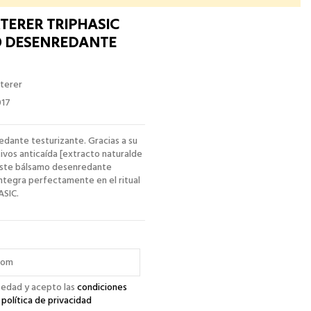
TERER TRIPHASIC
 DESENREDANTE
terer
017
dante testurizante. Gracias a su
ivos anticaída [extracto naturalde
 este bálsamo desenredante
integra perfectamente en el ritual
ASIC.
 edad y acepto las
condiciones
a
política de privacidad