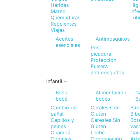
Heridas
Hig
Mareo
Infe
Quemaduras
Lub
Repelentes
Viajes
Aceites
Antimosquitos
esenciales
Post
picadura
Protección
Pulsera
antimosquítos
Infantil
Baño
Alimentación
Ca
bebé
bebés
B
Cambio de
Cerales Con
Bab
pañal
Glutén
Bib
Cepillos y
Cereales Sin
Bote
peines
Glutén
vas
Champú
Leche
Cana
Colonias
Continuación
Art