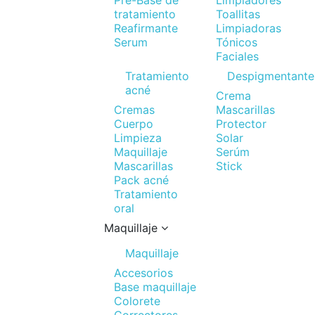
Pre-Base de
Limpiadores
tratamiento
Toallitas
Reafirmante
Limpiadoras
Serum
Tónicos
Faciales
Tratamiento
Despigmentante
acné
Crema
Cremas
Mascarillas
Cuerpo
Protector
Limpieza
Solar
Maquillaje
Serúm
Mascarillas
Stick
Pack acné
Tratamiento
oral
Maquillaje
Maquillaje
Accesorios
Base maquillaje
Colorete