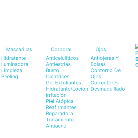
GASTOS DE ENVÍO 4€//GRATIS A PARTIR DE 55€
Mascarillas
Corporal
Ojos
Hidratante
Anticelulíticos
Antiojeras Y
S
Iluminadora
Antiestrias
Bolsas
Limpieza
Busto
Contorno De
Peeling
Cicatrices
Ojos
Gel Exfoliantes
Correctores
Hidratante/Loción
Desmaquillado
Irritación
Piel Atópica
Reafirmantes
Reparadora
Tratamiento
Antiacne