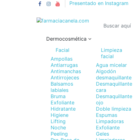
Presentado en Instagram
Dermocosmética
Facial
Limpieza
facial
Ampollas
Antiarrugas
Agua micelar
Antimanchas
Algodón
Antirrojeces
desmaquillante
Balsamos
Desmaquillante
labiales
cara
Bruma
Desmaquillante
Exfoliante
ojo
Hidratante
Doble limpieza
Higiene
Espumas
Lifting
Limpadoras
Noche
Exfoliante
Peeling
Geles