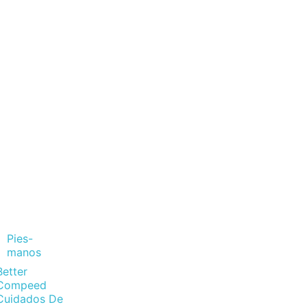
Pies-
manos
Better
Compeed
Cuidados De