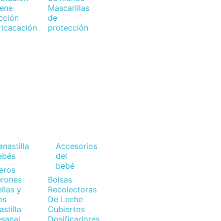
iene
Mascarillas
cción
de
ricacación
protección
nastilla
Accesorios
ebés
del
bebé
eros
erones
Bolsas
llas y
Recolectoras
os
De Leche
stilla
Cubiertos
esanal
Dosificadores