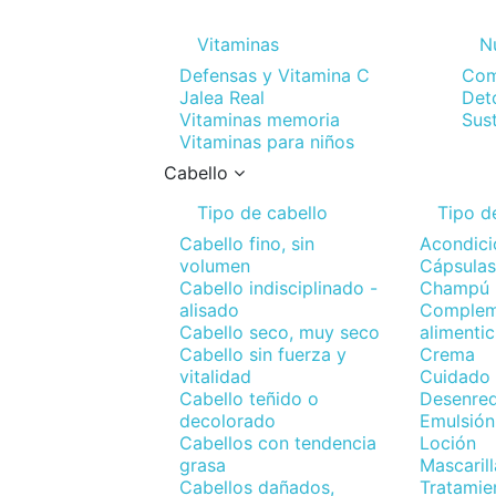
Vitaminas
N
Defensas y Vitamina C
Com
Jalea Real
Det
Vitaminas memoria
Sus
Vitaminas para niños
Cabello
Tipo de cabello
Tipo d
Cabello fino, sin
Acondic
volumen
Cápsula
Cabello indisciplinado -
Champú
alisado
Complem
Cabello seco, muy seco
alimentic
Cabello sin fuerza y
Crema
vitalidad
Cuidado 
Cabello teñido o
Desenre
decolorado
Emulsión
Cabellos con tendencia
Loción
grasa
Mascarill
Cabellos dañados,
Tratamie