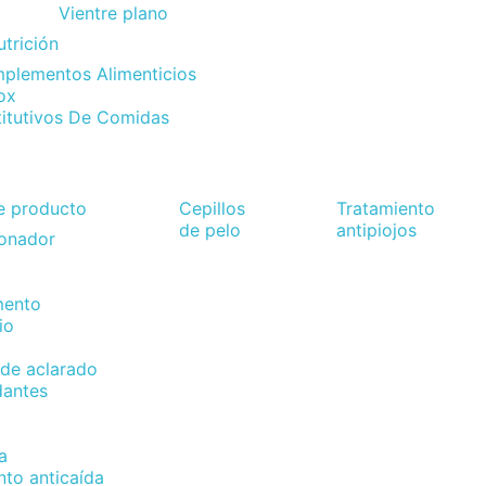
Vientre plano
utrición
plementos Alimenticios
ox
titutivos De Comidas
e producto
Cepillos
Tratamiento
de pelo
antipiojos
ionador
s
ento
io
de aclarado
dantes
a
nto anticaída