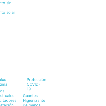
nto sin
nto solar
alud
Protección
ntima
COVID-
19
as
struales
Guantes
citadores
Higienizante
ratación
de manos