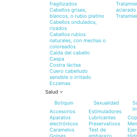
fragilizados
Tratamie
Cabellos grises,
aclarado
blancos, o rubio platino
Tratamie
Cabellos ondulados,
rizados
Cabellos rubios
naturales, con mechas o
coloreados
Caida del cabello
Caspa
Costra láctea
Cuero cabelludo
sensible o irritado
Eczemas
Salud
Botiquin
Sexualidad
S
í
Accesorios
Estimuladores
Aparatos
Lubricantes
Cop
electrónicos
Preservativos
Men
Caramelos
Test de
Ejer
Golpes
embarazo
Hid