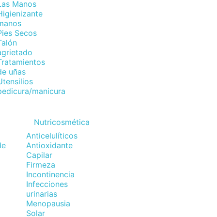
Las Manos
Higienizante
manos
Pies Secos
Talón
agrietado
Tratamientos
de uñas
Utensilios
pedicura/manicura
Nutricosmética
Anticelulíticos
de
Antioxidante
Capilar
Firmeza
Incontinencia
Infecciones
urinarias
Menopausia
Solar